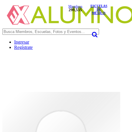
ESCUELAS
Miembros
299,535
DE
MÉXICO
Ingresar
Regístrate