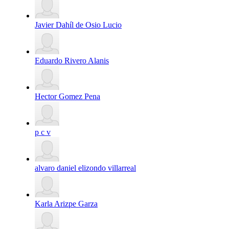
Javier Dahíl de Osio Lucio
Eduardo Rivero Alanis
Hector Gomez Pena
p c v
alvaro daniel elizondo villarreal
Karla Arizpe Garza