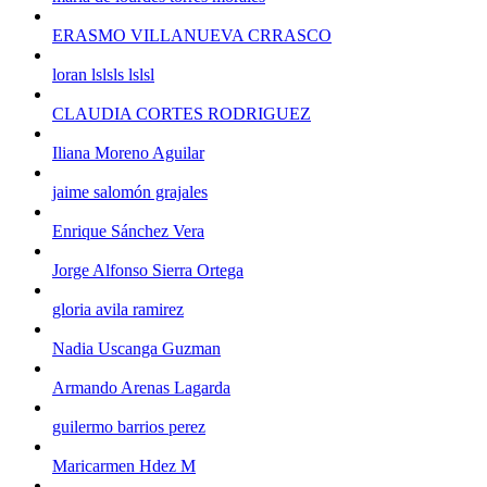
ERASMO VILLANUEVA CRRASCO
loran lslsls lslsl
CLAUDIA CORTES RODRIGUEZ
Iliana Moreno Aguilar
jaime salomón grajales
Enrique Sánchez Vera
Jorge Alfonso Sierra Ortega
gloria avila ramirez
Nadia Uscanga Guzman
Armando Arenas Lagarda
guilermo barrios perez
Maricarmen Hdez M