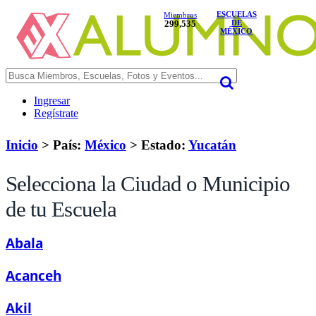
ESCUELAS
Miembros
299,535
DE
MÉXICO
Ingresar
Regístrate
Inicio
> País:
México
>
Estado:
Yucatán
Selecciona la Ciudad o Municipio
de tu Escuela
Abala
Acanceh
Akil