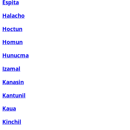
Espita
Halacho
Hoctun
Homun
Hunucma
Izamal
Kanasin
Kantunil
Kaua
Kinchil