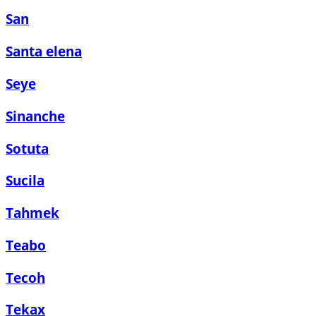
San
Santa elena
Seye
Sinanche
Sotuta
Sucila
Tahmek
Teabo
Tecoh
Tekax