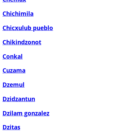
Chichimila
Chicxulub pueblo
Chikindzonot
Conkal
Cuzama
Dzemul
Dzidzantun
Dzilam gonzalez
Dzitas