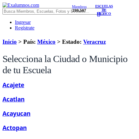
ESCUELAS
Miembros
299,507
DE
MÉXICO
Ingresar
Regístrate
Inicio
> País:
México
>
Estado:
Veracruz
Selecciona la Ciudad o Municipio
de tu Escuela
Acajete
Acatlan
Acayucan
Actopan