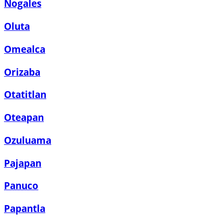
Nogales
Oluta
Omealca
Orizaba
Otatitlan
Oteapan
Ozuluama
Pajapan
Panuco
Papantla