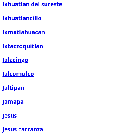
Ixhuatlan del sureste
Ixhuatlancillo
Ixmatlahuacan
Ixtaczoquitlan
Jalacingo
Jalcomulco
Jaltipan
Jamapa
Jesus
Jesus carranza