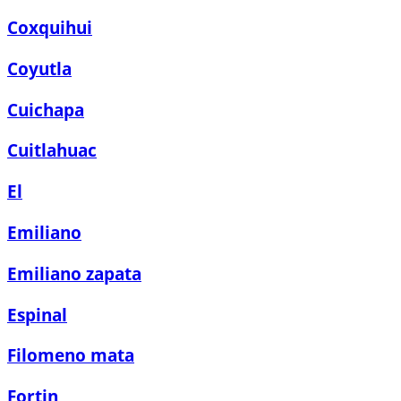
Coxquihui
Coyutla
Cuichapa
Cuitlahuac
El
Emiliano
Emiliano zapata
Espinal
Filomeno mata
Fortin