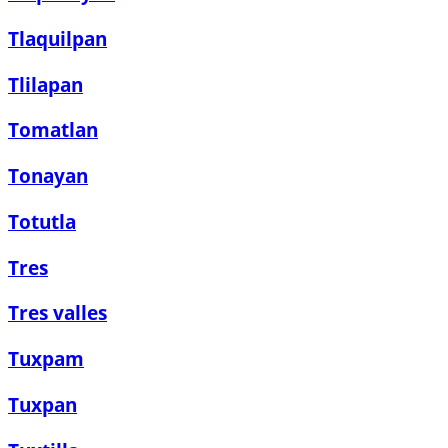
Tlaquilpan
Tlilapan
Tomatlan
Tonayan
Totutla
Tres
Tres valles
Tuxpam
Tuxpan