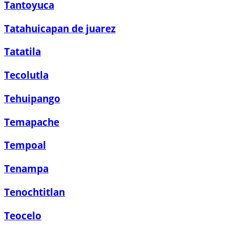
Tantoyuca
Tatahuicapan de juarez
Tatatila
Tecolutla
Tehuipango
Temapache
Tempoal
Tenampa
Tenochtitlan
Teocelo