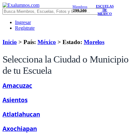
ESCUELAS
Miembros
299,506
DE
MÉXICO
Ingresar
Regístrate
Inicio
> País:
México
>
Estado:
Morelos
Selecciona la Ciudad o Municipio
de tu Escuela
Amacuzac
Asientos
Atlatlahucan
Axochiapan