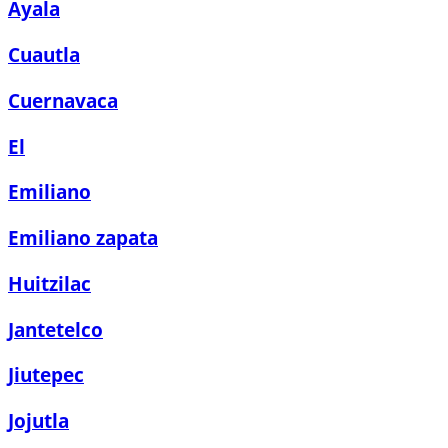
Ayala
Cuautla
Cuernavaca
El
Emiliano
Emiliano zapata
Huitzilac
Jantetelco
Jiutepec
Jojutla