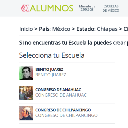
Miembros
ESCUELAS
299,503
DE MÉXICO
Inicio
> País:
México
>
Estado:
Chiapas
>
Ci
Si no encuentras tu Escuela la puedes
crear
p