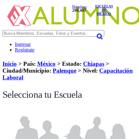
ESCUELAS
Miembros
299,497
DE
MÉXICO
Ingresar
Regístrate
Inicio
> País:
México
>
Estado:
Chiapas
>
Ciudad/Municipio:
Palenque
>
Nivel:
Capacitación
Laboral
Selecciona tu Escuela