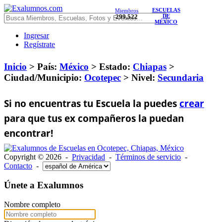
ESCUELAS
Miembros
299,522
DE
MÉXICO
Ingresar
Regístrate
Inicio
> País:
México
>
Estado:
Chiapas
>
Ciudad/Municipio:
Ocotepec
>
Nivel:
Secundaria
Si no encuentras tu Escuela la puedes
crear
para que tus ex compañeros la puedan
encontrar!
Copyright © 2026 -
Privacidad
-
Términos de servicio
-
Contacto
-
Únete a Exalumnos
Nombre completo