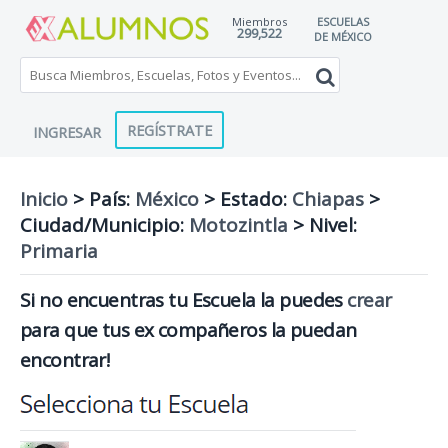
Miembros
ESCUELAS
299,522
DE MÉXICO
REGÍSTRATE
INGRESAR
Inicio
> País:
México
>
Estado:
Chiapas
>
Ciudad/Municipio:
Motozintla
>
Nivel:
Primaria
Si no encuentras tu Escuela la puedes
crear
para que tus ex compañeros la puedan
encontrar!