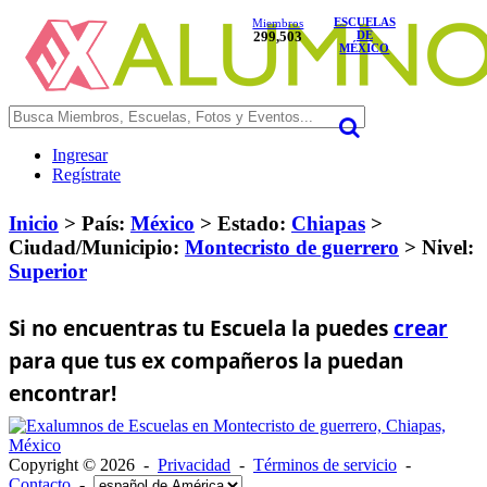
ESCUELAS
Miembros
299,503
DE
MÉXICO
Ingresar
Regístrate
Inicio
> País:
México
>
Estado:
Chiapas
>
Ciudad/Municipio:
Montecristo de guerrero
>
Nivel:
Superior
Si no encuentras tu Escuela la puedes
crear
para que tus ex compañeros la puedan
encontrar!
Copyright © 2026 -
Privacidad
-
Términos de servicio
-
Contacto
-