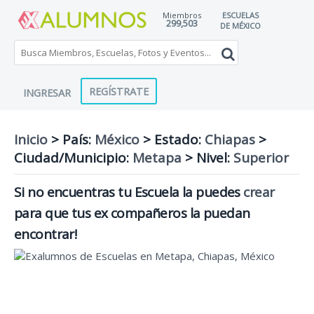
Miembros
ESCUELAS
299,503
DE MÉXICO
REGÍSTRATE
INGRESAR
Inicio
> País:
México
>
Estado:
Chiapas
>
Ciudad/Municipio:
Metapa
>
Nivel:
Superior
Si no encuentras tu Escuela la puedes
crear
para que tus ex compañeros la puedan
encontrar!