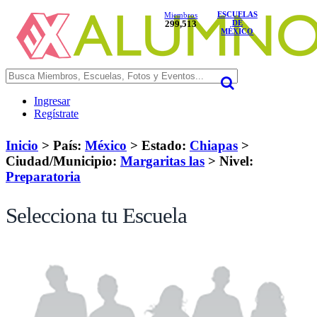
ESCUELAS
Miembros
299,513
DE
MÉXICO
Ingresar
Regístrate
Inicio
> País:
México
>
Estado:
Chiapas
>
Ciudad/Municipio:
Margaritas las
>
Nivel:
Preparatoria
Selecciona tu Escuela