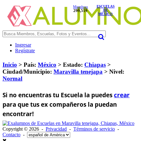
ESCUELAS
Miembros
299,519
DE
MÉXICO
Ingresar
Regístrate
Inicio
> País:
México
>
Estado:
Chiapas
>
Ciudad/Municipio:
Maravilla tenejapa
>
Nivel:
Normal
Si no encuentras tu Escuela la puedes
crear
para que tus ex compañeros la puedan
encontrar!
Copyright © 2026 -
Privacidad
-
Términos de servicio
-
Contacto
-