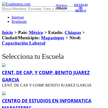
ESCUELAS
Miembros
299,516
DE
MÉXICO
Ingresar
Regístrate
Inicio
> País:
México
>
Estado:
Chiapas
>
Ciudad/Municipio:
Mapastepec
>
Nivel:
Capacitación Laboral
Selecciona tu Escuela
CENT. DE CAP. Y COMP. BENITO JUAREZ
GARCIA
CENT. DE CAP. Y COMP. BENITO JUAREZ GARCIA
CENTRO DE ESTUDIOS EN INFORMATICA
MAPASTEPEC