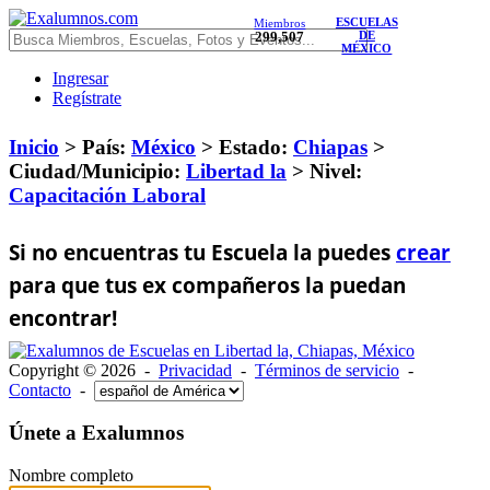
ESCUELAS
Miembros
299,507
DE
MÉXICO
Ingresar
Regístrate
Inicio
> País:
México
>
Estado:
Chiapas
>
Ciudad/Municipio:
Libertad la
>
Nivel:
Capacitación Laboral
Si no encuentras tu Escuela la puedes
crear
para que tus ex compañeros la puedan
encontrar!
Copyright © 2026 -
Privacidad
-
Términos de servicio
-
Contacto
-
Únete a Exalumnos
Nombre completo