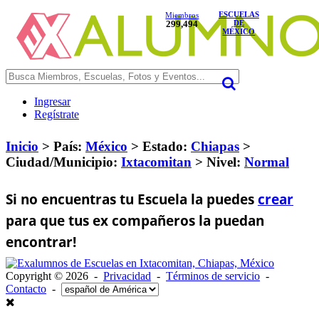
ESCUELAS
Miembros
299,494
DE
MÉXICO
Ingresar
Regístrate
Inicio
> País:
México
>
Estado:
Chiapas
>
Ciudad/Municipio:
Ixtacomitan
>
Nivel:
Normal
Si no encuentras tu Escuela la puedes
crear
para que tus ex compañeros la puedan
encontrar!
Copyright © 2026 -
Privacidad
-
Términos de servicio
-
Contacto
-