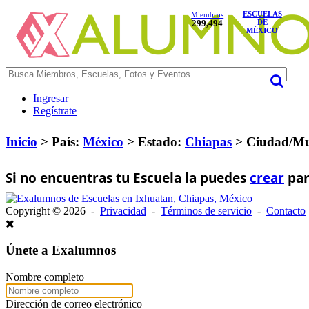
ESCUELAS
Miembros
299,494
DE
MÉXICO
Ingresar
Regístrate
Inicio
> País:
México
>
Estado:
Chiapas
>
Ciudad/Mu
Si no encuentras tu Escuela la puedes
crear
par
Copyright © 2026 -
Privacidad
-
Términos de servicio
-
Contacto
Únete a Exalumnos
Nombre completo
Dirección de correo electrónico