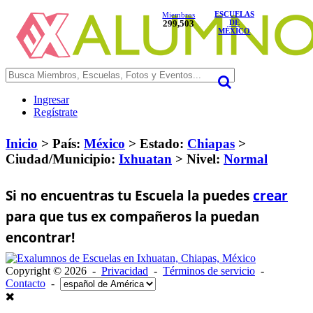
ESCUELAS
Miembros
299,503
DE
MÉXICO
Ingresar
Regístrate
Inicio
> País:
México
>
Estado:
Chiapas
>
Ciudad/Municipio:
Ixhuatan
>
Nivel:
Normal
Si no encuentras tu Escuela la puedes
crear
para que tus ex compañeros la puedan
encontrar!
Copyright © 2026 -
Privacidad
-
Términos de servicio
-
Contacto
-