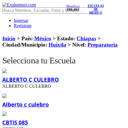
ESCUELAS
Miembros
299,493
DE
MÉXICO
Ingresar
Regístrate
Inicio
> País:
México
>
Estado:
Chiapas
>
Ciudad/Municipio:
Huixtla
>
Nivel:
Preparatoria
Selecciona tu Escuela
ALBERTO C CULEBRO
ALBERTO C CULEBRO
Alberto c culebro
CBTIS 085