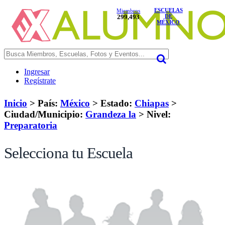
ESCUELAS
Miembros
299,493
DE
MÉXICO
Ingresar
Regístrate
Inicio
> País:
México
>
Estado:
Chiapas
>
Ciudad/Municipio:
Grandeza la
>
Nivel:
Preparatoria
Selecciona tu Escuela