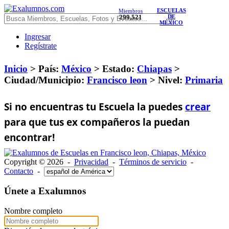
ESCUELAS
Miembros
299,521
DE
MÉXICO
Ingresar
Regístrate
Inicio
> País:
México
>
Estado:
Chiapas
>
Ciudad/Municipio:
Francisco leon
>
Nivel:
Primaria
Si no encuentras tu Escuela la puedes
crear
para que tus ex compañeros la puedan
encontrar!
Copyright © 2026 -
Privacidad
-
Términos de servicio
-
Contacto
-
Únete a Exalumnos
Nombre completo