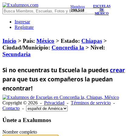
ESCUELAS
Miembros
299,518
DE
MÉXICO
Ingresar
Regístrate
Inicio
> País:
México
>
Estado:
Chiapas
>
Ciudad/Municipio:
Concordia la
>
Nivel:
Secundaria
Si no encuentras tu Escuela la puedes
crear
para que tus ex compañeros la puedan
encontrar!
Copyright © 2026 -
Privacidad
-
Términos de servicio
-
Contacto
-
Únete a Exalumnos
Nombre completo