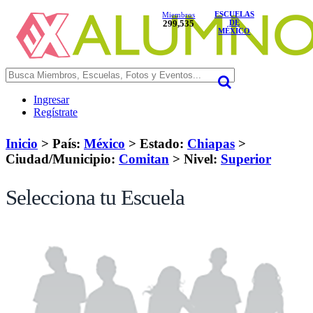
ESCUELAS
Miembros
299,535
DE
MÉXICO
Ingresar
Regístrate
Inicio
> País:
México
>
Estado:
Chiapas
>
Ciudad/Municipio:
Comitan
>
Nivel:
Superior
Selecciona tu Escuela