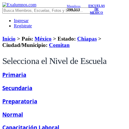
ESCUELAS
Miembros
299,513
DE
MÉXICO
Ingresar
Regístrate
Inicio
> País:
México
>
Estado:
Chiapas
>
Ciudad/Municipio:
Comitan
Selecciona el Nivel de Escuela
Primaria
Secundaria
Preparatoria
Normal
Capacitación Laboral