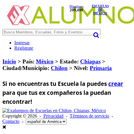
ESCUELAS
Miembros
299,499
DE
MÉXICO
Ingresar
Regístrate
Inicio
> País:
México
>
Estado:
Chiapas
>
Ciudad/Municipio:
Chilon
>
Nivel:
Primaria
Si no encuentras tu Escuela la puedes
crear
para que tus ex compañeros la puedan
encontrar!
Copyright © 2026 -
Privacidad
-
Términos de servicio
-
Contacto
-