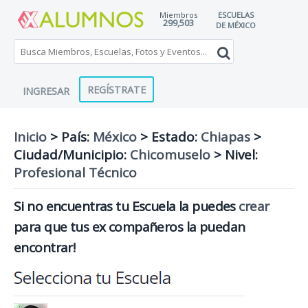
Miembros
ESCUELAS
299,503
DE MÉXICO
REGÍSTRATE
INGRESAR
Inicio
> País:
México
>
Estado:
Chiapas
>
Ciudad/Municipio:
Chicomuselo
>
Nivel:
Profesional Técnico
Si no encuentras tu Escuela la puedes
crear
para que tus ex compañeros la puedan
encontrar!