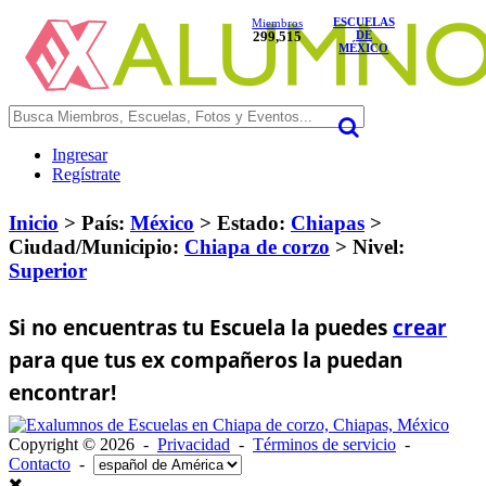
ESCUELAS
Miembros
299,515
DE
MÉXICO
Ingresar
Regístrate
Inicio
> País:
México
>
Estado:
Chiapas
>
Ciudad/Municipio:
Chiapa de corzo
>
Nivel:
Superior
Si no encuentras tu Escuela la puedes
crear
para que tus ex compañeros la puedan
encontrar!
Copyright © 2026 -
Privacidad
-
Términos de servicio
-
Contacto
-