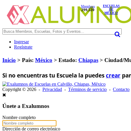
ESCUELAS
Miembros
299,520
DE
MÉXICO
Ingresar
Regístrate
Inicio
> País:
México
>
Estado:
Chiapas
>
Ciudad/Mu
Si no encuentras tu Escuela la puedes
crear
par
Copyright © 2026 -
Privacidad
-
Términos de servicio
-
Contacto
Únete a Exalumnos
Nombre completo
Dirección de correo electrónico