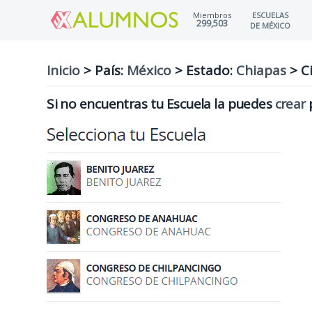
Miembros
ESCUELAS
299,503
DE MÉXICO
Inicio
> País:
México
>
Estado:
Chiapas
>
Ci
Si no encuentras tu Escuela la puedes
crear
p