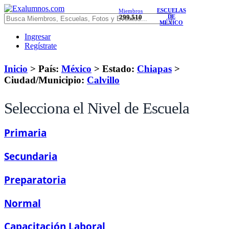
ESCUELAS
Miembros
299,510
DE
MÉXICO
Ingresar
Regístrate
Inicio
> País:
México
>
Estado:
Chiapas
>
Ciudad/Municipio:
Calvillo
Selecciona el Nivel de Escuela
Primaria
Secundaria
Preparatoria
Normal
Capacitación Laboral