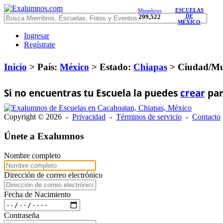
ESCUELAS
Miembros
299,522
DE
MÉXICO
Ingresar
Regístrate
Inicio
> País:
México
>
Estado:
Chiapas
>
Ciudad/Mu
Si no encuentras tu Escuela la puedes
crear
par
Copyright © 2026 -
Privacidad
-
Términos de servicio
-
Contacto
Únete a Exalumnos
Nombre completo
Dirección de correo electrónico
Fecha de Nacimiento
Contraseña