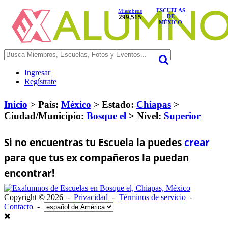
ESCUELAS
Miembros
299,515
DE
MÉXICO
Ingresar
Regístrate
Inicio
> País:
México
>
Estado:
Chiapas
>
Ciudad/Municipio:
Bosque el
>
Nivel:
Superior
Si no encuentras tu Escuela la puedes
crear
para que tus ex compañeros la puedan
encontrar!
Copyright © 2026 -
Privacidad
-
Términos de servicio
-
Contacto
-