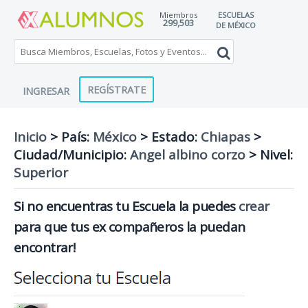
Miembros
ESCUELAS
299,503
DE MÉXICO
REGÍSTRATE
INGRESAR
Inicio
> País:
México
>
Estado:
Chiapas
>
Ciudad/Municipio:
Angel albino corzo
>
Nivel:
Superior
Si no encuentras tu Escuela la puedes
crear
para que tus ex compañeros la puedan
encontrar!