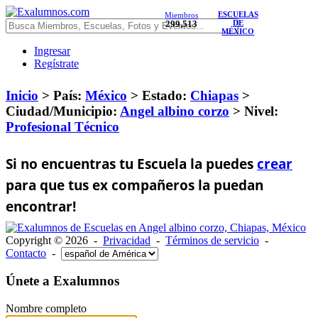
ESCUELAS
Miembros
299,513
DE
MÉXICO
Ingresar
Regístrate
Inicio
> País:
México
>
Estado:
Chiapas
>
Ciudad/Municipio:
Angel albino corzo
>
Nivel:
Profesional Técnico
Si no encuentras tu Escuela la puedes
crear
para que tus ex compañeros la puedan
encontrar!
Copyright © 2026 -
Privacidad
-
Términos de servicio
-
Contacto
-
Únete a Exalumnos
Nombre completo