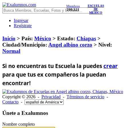
ESCUELAS
Miembros
299,521
DE
MÉXICO
Ingresar
Regístrate
Inicio
> País:
México
>
Estado:
Chiapas
>
Ciudad/Municipio:
Angel albino corzo
>
Nivel:
Normal
Si no encuentras tu Escuela la puedes
crear
para que tus ex compañeros la puedan
encontrar!
Copyright © 2026 -
Privacidad
-
Términos de servicio
-
Contacto
-
Únete a Exalumnos
Nombre completo