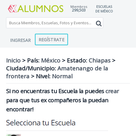
Miembros
ESCUELAS
299,503
DE MÉXICO
REGÍSTRATE
INGRESAR
Inicio
> País:
México
>
Estado:
Chiapas
>
Ciudad/Municipio:
Amatenango de la
frontera
>
Nivel:
Normal
Si no encuentras tu Escuela la puedes
crear
para que tus ex compañeros la puedan
encontrar!