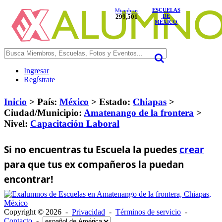
ESCUELAS
Miembros
299,501
DE
MÉXICO
Ingresar
Regístrate
Inicio
> País:
México
>
Estado:
Chiapas
>
Ciudad/Municipio:
Amatenango de la frontera
>
Nivel:
Capacitación Laboral
Si no encuentras tu Escuela la puedes
crear
para que tus ex compañeros la puedan
encontrar!
Copyright © 2026 -
Privacidad
-
Términos de servicio
-
Contacto
-