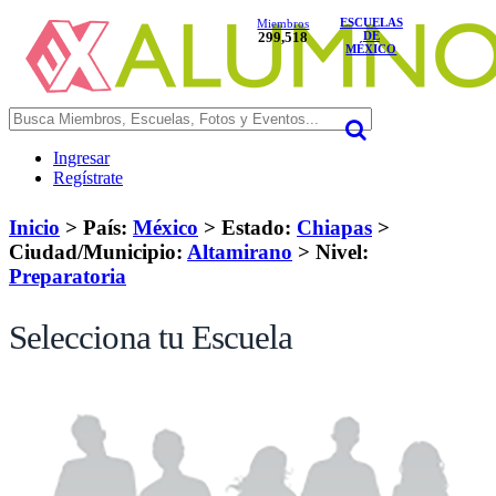
ESCUELAS
Miembros
299,518
DE
MÉXICO
Ingresar
Regístrate
Inicio
> País:
México
>
Estado:
Chiapas
>
Ciudad/Municipio:
Altamirano
>
Nivel:
Preparatoria
Selecciona tu Escuela