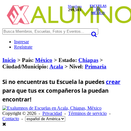
ESCUELAS
Miembros
299,503
DE
MÉXICO
Ingresar
Regístrate
Inicio
> País:
México
>
Estado:
Chiapas
>
Ciudad/Municipio:
Acala
>
Nivel:
Primaria
Si no encuentras tu Escuela la puedes
crear
para que tus ex compañeros la puedan
encontrar!
Copyright © 2026 -
Privacidad
-
Términos de servicio
-
Contacto
-