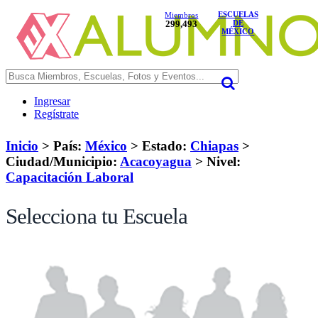
ESCUELAS
Miembros
299,493
DE
MÉXICO
Ingresar
Regístrate
Inicio
> País:
México
>
Estado:
Chiapas
>
Ciudad/Municipio:
Acacoyagua
>
Nivel:
Capacitación Laboral
Selecciona tu Escuela