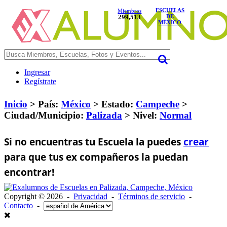
ESCUELAS
Miembros
299,513
DE
MÉXICO
Ingresar
Regístrate
Inicio
> País:
México
>
Estado:
Campeche
>
Ciudad/Municipio:
Palizada
>
Nivel:
Normal
Si no encuentras tu Escuela la puedes
crear
para que tus ex compañeros la puedan
encontrar!
Copyright © 2026 -
Privacidad
-
Términos de servicio
-
Contacto
-