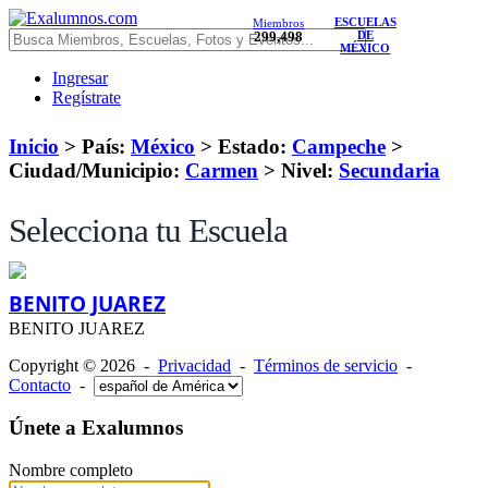
ESCUELAS
Miembros
299,498
DE
MÉXICO
Ingresar
Regístrate
Inicio
> País:
México
>
Estado:
Campeche
>
Ciudad/Municipio:
Carmen
>
Nivel:
Secundaria
Selecciona tu Escuela
BENITO JUAREZ
BENITO JUAREZ
Copyright © 2026 -
Privacidad
-
Términos de servicio
-
Contacto
-
Únete a Exalumnos
Nombre completo