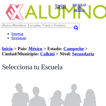
ESCUELAS
Miembros
299,503
DE
MÉXICO
Ingresar
Regístrate
Inicio
> País:
México
>
Estado:
Campeche
>
Ciudad/Municipio:
Calkini
>
Nivel:
Secundaria
Selecciona tu Escuela