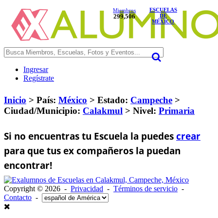
ESCUELAS
Miembros
299,506
DE
MÉXICO
Ingresar
Regístrate
Inicio
> País:
México
>
Estado:
Campeche
>
Ciudad/Municipio:
Calakmul
>
Nivel:
Primaria
Si no encuentras tu Escuela la puedes
crear
para que tus ex compañeros la puedan
encontrar!
Copyright © 2026 -
Privacidad
-
Términos de servicio
-
Contacto
-