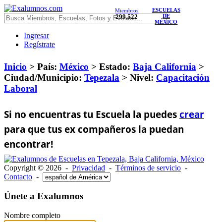
ESCUELAS
Miembros
299,522
DE
MÉXICO
Ingresar
Regístrate
Inicio
> País:
México
>
Estado:
Baja California
>
Ciudad/Municipio:
Tepezala
>
Nivel:
Capacitación
Laboral
Si no encuentras tu Escuela la puedes
crear
para que tus ex compañeros la puedan
encontrar!
Copyright © 2026 -
Privacidad
-
Términos de servicio
-
Contacto
-
Únete a Exalumnos
Nombre completo