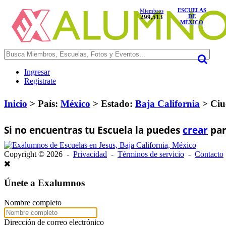
ESCUELAS
Miembros
299,513
DE
MÉXICO
Ingresar
Regístrate
Inicio
> País:
México
>
Estado:
Baja California
>
Ciu
Si no encuentras tu Escuela la puedes
crear
par
Copyright © 2026 -
Privacidad
-
Términos de servicio
-
Contacto
Únete a Exalumnos
Nombre completo
Dirección de correo electrónico