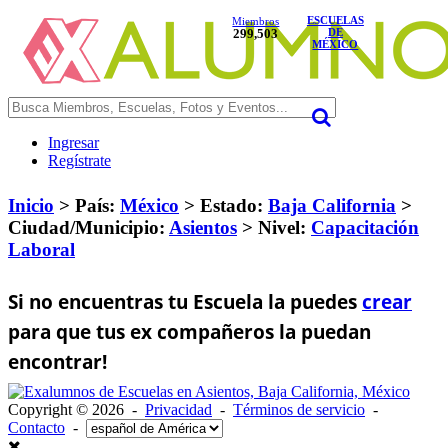
ESCUELAS
Miembros
299,503
DE
MÉXICO
Ingresar
Regístrate
Inicio
> País:
México
>
Estado:
Baja California
>
Ciudad/Municipio:
Asientos
>
Nivel:
Capacitación
Laboral
Si no encuentras tu Escuela la puedes
crear
para que tus ex compañeros la puedan
encontrar!
Copyright © 2026 -
Privacidad
-
Términos de servicio
-
Contacto
-