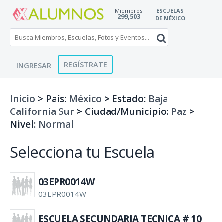
Miembros
ESCUELAS
299,503
DE MÉXICO
REGÍSTRATE
INGRESAR
Inicio
> País:
México
>
Estado:
Baja
California Sur
>
Ciudad/Municipio:
Paz
>
Nivel:
Normal
Selecciona tu Escuela
03EPR0014W
03EPR0014W
ESCUELA SECUNDARIA TECNICA # 10