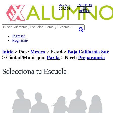
ESCUELAS
Miembros
299,506
DE
MÉXICO
Ingresar
Regístrate
Inicio
> País:
México
>
Estado:
Baja California Sur
>
Ciudad/Municipio:
Paz la
>
Nivel:
Preparatoria
Selecciona tu Escuela